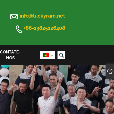

info@luckyram.net

+86-13825126408
CONTATE-


NOS