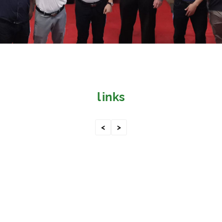
links
<
>