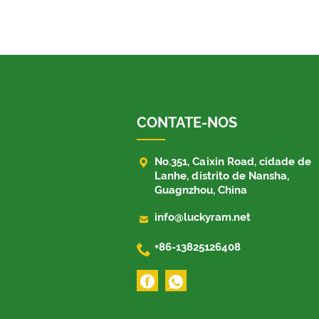
CONTATE-NOS

No.351, Caixin Road, cidade de
Lanhe, distrito de Nansha,
Guagnzhou, China

info@luckyram.net

+86-13825126408