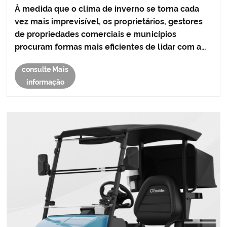
solução mais inteligente para remoção de neve
À medida que o clima de inverno se torna cada
moderna
vez mais imprevisível, os proprietários, gestores
de propriedades comerciais e municípios
procuram formas mais eficientes de lidar com a
remoção de neve. Um robô limpa-neves oferece
consulte Mais
uma solução inovadora e automatizada que
informação
combina navegação avançada, pre......