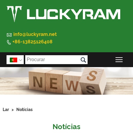

info@luckyram.net
+86-13825126408


Alte

Lar
>
Notícias
Notícias