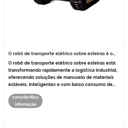
O robô de transporte elétrico sobre esteiras é o
futuro do manuseio inteligente de materiais para
O robô de transporte elétrico sobre esteiras está
serviços pesados ​​em terrenos complexos
transformando rapidamente a logística industrial,
oferecendo soluções de manuseio de materiais
estáveis, inteligentes e com baixo consumo de
energia em terrenos acidentados e ambientes
consulte Mais
exigentes. Este artigo explora sua estrutura,
informação
recursos, aplicaçõe......