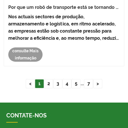
Por que um robô de transporte está se tornando a
solução essencial para o manuseio moderno de
Nos actuais sectores de produção,
materiais
armazenamento e logística, em ritmo acelerado,
as empresas estão sob constante pressão para
melhorar a eficiência e, ao mesmo tempo, reduzir
os custos laborais e os riscos operacionais. Um
consulte Mais
Robô de Transporte emergiu como uma das
informação
soluções mais eficazes para movimenta......
<
1
2
3
4
5
...
7
>
CONTATE-NOS