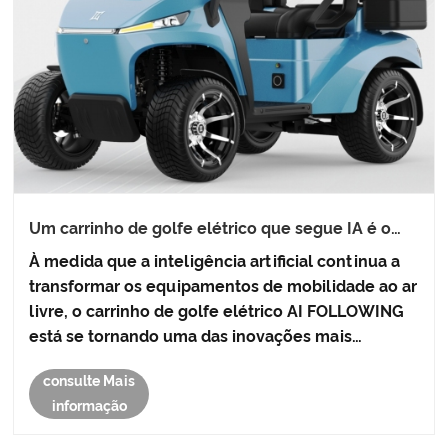
Um carrinho de golfe elétrico que segue IA é o
futuro do transporte de golfe mais inteligente e
À medida que a inteligência artificial continua a
eficiente
transformar os equipamentos de mobilidade ao ar
livre, o carrinho de golfe elétrico AI FOLLOWING
está se tornando uma das inovações mais
interessantes na indústria do golfe.
consulte Mais
Desenvolvidos com tecnologia de rastreamento
informação
inteligente, recursos de acompa......