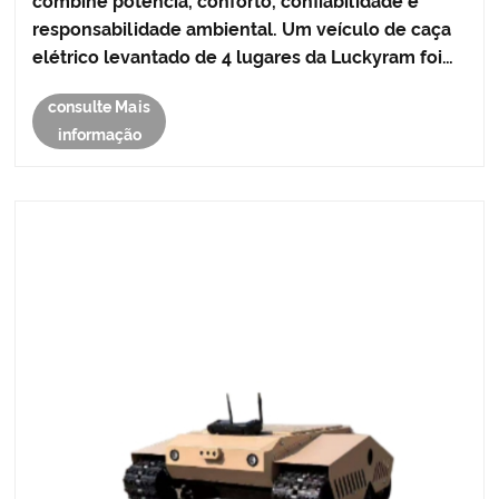
combine potência, conforto, confiabilidade e
responsabilidade ambiental. Um veículo de caça
elétrico levantado de 4 lugares da Luckyram foi
projetado para fornecer aos caçadores,
consulte Mais
proprietários de fazendas, entusiastas de
informação
atividades ao ar livre e usuário......