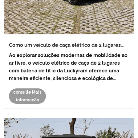
Como um veículo de caça elétrico de 2 lugares
com bateria de lítio pode melhorar suas
Ao explorar soluções modernas de mobilidade ao
aventuras ao ar livre
ar livre, o veículo elétrico de caça de 2 lugares
com bateria de lítio da Luckyram oferece uma
maneira eficiente, silenciosa e ecológica de
navegar em áreas de caça, fazendas e trilhas
consulte Mais
recreativas. Projetado com tecnologia avançada
informação
de energia elétrica, ......