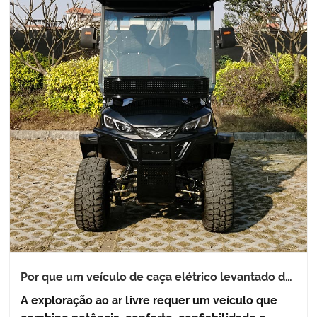
Por que um veículo de caça elétrico levantado de
4 lugares é a melhor escolha para aventuras
A exploração ao ar livre requer um veículo que
modernas ao ar livre